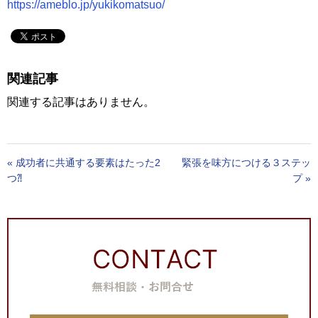
https://ameblo.jp/yukikomatsuo/
関連記事
関連する記事はありません。
«
成功者に共通する要素はたった2
緊張を味方につける３ステッ
つ⁈
プ
»