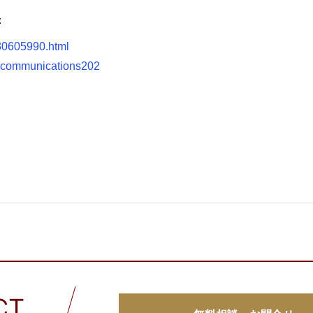
：
930605990.html
n_communications202